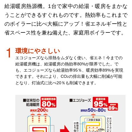
給湯暖房熱源機。
1台で家中の給湯・暖房をまかな
うことができるすぐれものです。
熱効率もこれまで
のボイラーに比べ大幅にアップ！
省エネルギー性と
省スペース性を兼ね備えた、家庭用ボイラーです。
環境にやさしい
エコジョーズなら排熱をムダなく使い、省エネ！今までの
給湯暖房機は、給湯暖房の熱効率80%が限界でした。で
も、エコジョーズなら給湯効率95％、暖房効率89%を実現
できます。それにより、CO
の排出量も大幅に削減が可能
2
となり、灯油式に比べ20％も削減できます。