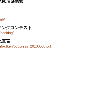
及促進協議会
lub/
キングコンテスト
/cooking/
化宣言
/defactken/pdf/press_20100609.pdf